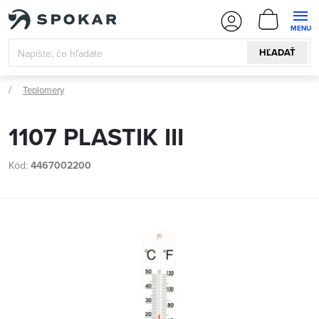
Prejsť
NÁKUPN
na
KOŠÍK
obsah
HĽADAŤ
Teplomery
1107 PLASTIK III
Kód:
4467002200