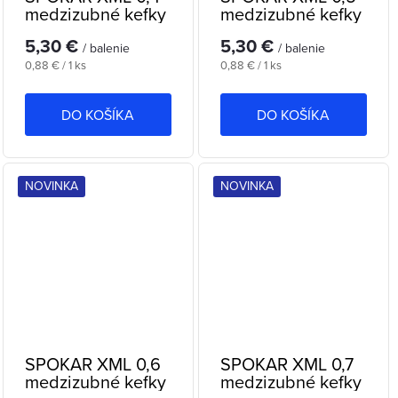
medzizubné kefky
medzizubné kefky
5,30 €
5,30 €
/ balenie
/ balenie
Jednotková
Jednotková
0,88 € / 1 ks
0,88 € / 1 ks
cena:
cena:
DO KOŠÍKA
DO KOŠÍKA
NOVINKA
NOVINKA
SPOKAR XML 0,6
SPOKAR XML 0,7
medzizubné kefky
medzizubné kefky