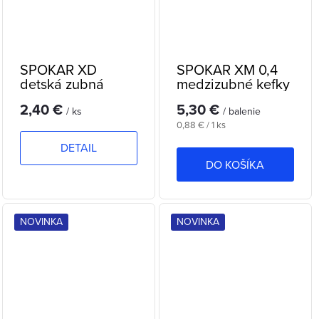
SPOKAR XD
SPOKAR XM 0,4
detská zubná
medzizubné kefky
kefka
2,40 €
5,30 €
/ ks
/ balenie
Jednotková
0,88 € / 1 ks
cena:
DETAIL
DO KOŠÍKA
NOVINKA
NOVINKA