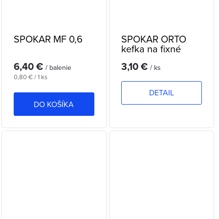
SPOKAR MF 0,6
SPOKAR ORTO
kefka na fixné
strojčeky
6,40 €
3,10 €
/ balenie
/ ks
Jednotková
0,80 € / 1 ks
cena:
DETAIL
DO KOŠÍKA