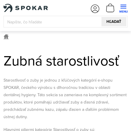
Prejsť
NÁKUPN
na
KOŠÍK
obsah
HĽADAŤ
Domov
Zubná starostlivosť
Starostlivosť o zuby je jednou z kľúčových kategórií e-shopu
SPOKAR, českého výrobcu s dlhoročnou tradíciou v oblasti
dentálnej hygieny. Táto sekcia sa zameriava na komplexný sortiment
produktov, ktoré pomáhajú udržiavať zuby a ďasná zdravé,
predchádzať zubnému kazu, zápalu ďasien a ďalším problémom
ústnej dutiny.
Hlavnými piliermi kategórie Starostlivosť o zuby sú: