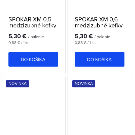
SPOKAR XM 0,5
SPOKAR XM 0,6
medzizubné kefky
medzizubné kefky
5,30 €
5,30 €
/ balenie
/ balenie
Jednotková
Jednotková
0,88 € / 1 ks
0,88 € / 1 ks
cena:
cena:
DO KOŠÍKA
DO KOŠÍKA
NOVINKA
NOVINKA