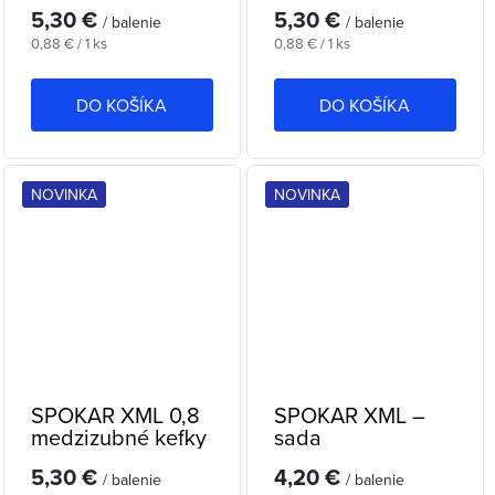
5,30 €
5,30 €
/ balenie
/ balenie
Jednotková
Jednotková
0,88 € / 1 ks
0,88 € / 1 ks
cena:
cena:
DO KOŠÍKA
DO KOŠÍKA
NOVINKA
NOVINKA
SPOKAR XML 0,8
SPOKAR XML –
medzizubné kefky
sada
medzizubných
5,30 €
4,20 €
kefiek (0,4 – 0,8)
/ balenie
/ balenie