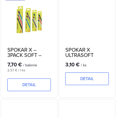
k
k
t
t
o
o
v
v
SPOKAR X –
SPOKAR X
3PACK SOFT –
ULTRASOFT
sada zubných
zubná kefka
7,70 €
3,10 €
kefiek
/ balenie
/ ks
Jednotková
2,57 € / 1 ks
cena:
DETAIL
DETAIL