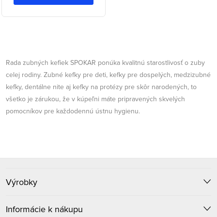
O
v
Rada zubných kefiek SPOKAR ponúka kvalitnú starostlivosť o zuby
l
celej rodiny. Zubné kefky pre deti, kefky pre dospelých, medzizubné
kefky, dentálne nite aj kefky na protézy pre skôr narodených, to
á
všetko je zárukou, že v kúpeľni máte pripravených skvelých
d
pomocníkov pre každodennú ústnu hygienu.
a
c
i
Z
e
Výrobky
á
p
r
p
Informácie k nákupu