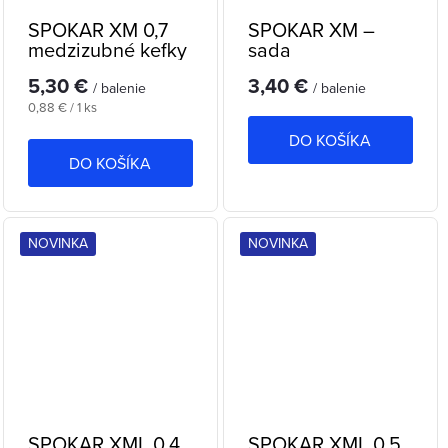
SPOKAR XM 0,7
SPOKAR XM –
medzizubné kefky
sada
medzizubných
5,30 €
3,40 €
kefiek (0,4–0,7)
/ balenie
/ balenie
Jednotková
0,88 € / 1 ks
cena:
DO KOŠÍKA
DO KOŠÍKA
NOVINKA
NOVINKA
SPOKAR XML 0,4
SPOKAR XML 0,5