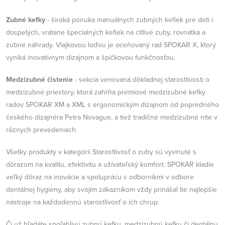
Zubné kefky
- široká ponuka manuálnych zubných kefiek pre deti i
dospelých, vrátane špecialných kefiek na citlivé zuby, rovnátka a
zubné náhrady. Vlajkovou loďou je oceňovaný rad SPOKAR X, ktorý
vyniká inovatívnym dizajnom a špičkovou funkčnosťou.
Medzizubné čistenie
- sekcia venovaná dôkladnej starostlivosti o
medzizubné priestory, ktorá zahŕňa prémiové medzizubné kefky
radov SPOKAR XM a XML s ergonomickým dizajnom od popredného
českého dizajnéra Petra Novague, a tiež tradičné medzizubné nite v
rôznych prevedeniach.
Všetky produkty v kategórii Starostlivosť o zuby sú vyvinuté s
dôrazom na kvalitu, efektivitu a užívateľský komfort. SPOKAR kladie
veľký dôraz na inovácie a spoluprácu s odborníkmi v odbore
dentálnej hygieny, aby svojim zákazníkom vždy prinášal tie najlepšie
nástroje na každodennú starostlivosť o ich chrup.
Či už hľadáte spoľahlivú zubnú kefku, medzizubnú kefku či dentálnu