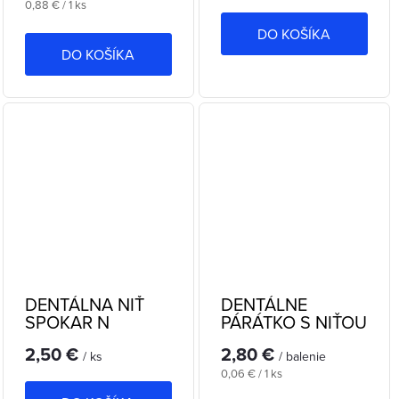
Jednotková
0,88 € / 1 ks
cena:
DO KOŠÍKA
DO KOŠÍKA
DENTÁLNA NIŤ
DENTÁLNE
SPOKAR N
PÁRÁTKO S NIŤOU
SPOKAR P
2,50 €
2,80 €
/ ks
/ balenie
Jednotková
0,06 € / 1 ks
cena: