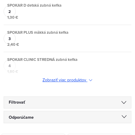
SPOKAR D detská zubná kefka
1,30 €
SPOKAR PLUS mäkká zubná kefka
2,40 €
SPOKAR CLINIC STREDNÁ zubná kefka
1,80 €
Zobraziť viac produktov
Filtrovať
R
Odporúčame
a
Najlacnejšie