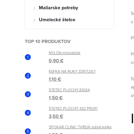
n
Maliarske potreby
ý
S
Umelecké štetce
v
p
P
a
TOP 10 PRODUKTOV
NYLON minivalček
n
P
0,90 €
o
e
KEFKA NA RUKY 3311/726/1
S
1,10 €
l
a
ŠTETEC PLOCHÝ 81264
ú
1,50 €
ŠTETEC PLOCHÝ 332 PROFI
3,50 €
SPOKAR CLINIC TVRDÁ zubná kefka