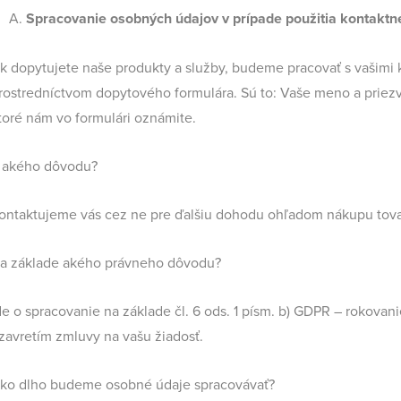
Spracovanie osobných údajov v prípade použitia kontaktn
k dopytujete naše produkty a služby, budeme pracovať s vašimi 
rostredníctvom dopytového formulára. Sú to: Vaše meno a priezvi
toré nám vo formulári oznámite.
 akého dôvodu?
ontaktujeme vás cez ne pre ďalšiu dohodu ohľadom nákupu tovar
a základe akého právneho dôvodu?
de o spracovanie na základe čl. 6 ods. 1 písm. b) GDPR – rokovan
zavretím zmluvy na vašu žiadosť.
ko dlho budeme osobné údaje spracovávať?