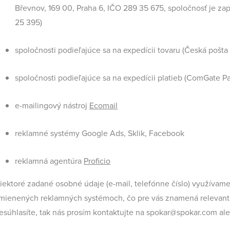
Břevnov, 169 00, Praha 6, IČO 289 35 675, spoločnosť je za
25 395)
spoločnosti podieľajúce sa na expedícii tovaru (Česká pošta s
spoločnosti podieľajúce sa na expedícii platieb (ComGate Pa
e-mailingový nástroj
Ecomail
reklamné systémy Google Ads, Sklik, Facebook
reklamná agentúra
Proficio
iektoré zadané osobné údaje (e-mail, telefónne číslo) využívame
mienených reklamných systémoch, čo pre vás znamená relevantne
esúhlasíte, tak nás prosím kontaktujte na spokar@spokar.com aleb