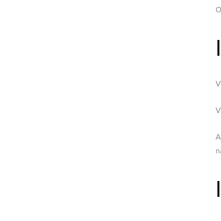
O
V
V
A
n