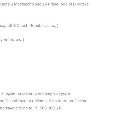
písaná u Mestského súdu v Prahe, oddiel B vložka
.p., GLS Czech Republic s.r.o., )
yments, a.s. )
 k lepšiemu cieleniu reklamy vo vyššie
jšiu zobrazenú reklamu. Ak s touto profiláciou
o zavolajte na tel. č. 565 302 211.