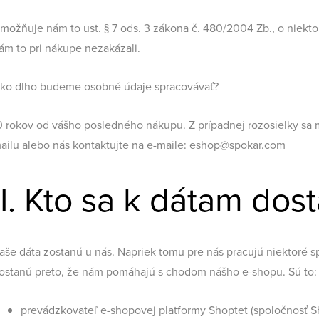
možňuje nám to ust. § 7 ods. 3 zákona č. 480/2004 Zb., o niekto
ám to pri nákupe nezakázali.
ko dlho budeme osobné údaje spracovávať?
0 rokov od vášho posledného nákupu. Z prípadnej rozosielky sa 
ailu alebo nás kontaktujte na e-maile: eshop@spokar.com
II. Kto sa k dátam dos
aše dáta zostanú u nás. Napriek tomu pre nás pracujú niektoré s
ostanú preto, že nám pomáhajú s chodom nášho e-shopu. Sú to:
prevádzkovateľ e-shopovej platformy Shoptet (spoločnosť S