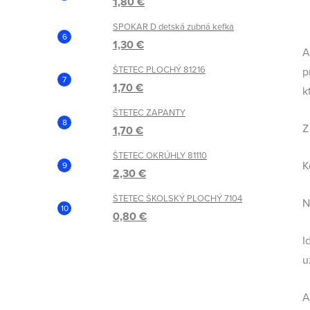
1,80 €
SPOKAR D detská zubná kefka
1,30 €
A
ŠTETEC PLOCHÝ 81216
p
1,70 €
k
ŠTETEC ZAPANTY
Z
1,70 €
ŠTETEC OKRÚHLY 81110
K
2,30 €
ŠTETEC ŠKOLSKÝ PLOCHÝ 7104
N
0,80 €
I
u
A