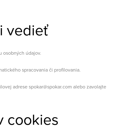
li vedieť
u osobných údajov.
tického spracovania či profilovania.
ilovej adrese spokar@spokar.com alebo zavolajte
v cookies