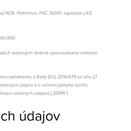
á 1428, Pelhřimov, PSČ 39301, zapísaná u KS
kar.com/
 našich webových stránok spracovávame niektoré
eho parlamentu a Rady (EÚ) 2016/679 zo dňa 27.
m osobných údajov a o voľnom pohybe týchto
chrane osobných údajov) („GDPR")
ých údajov