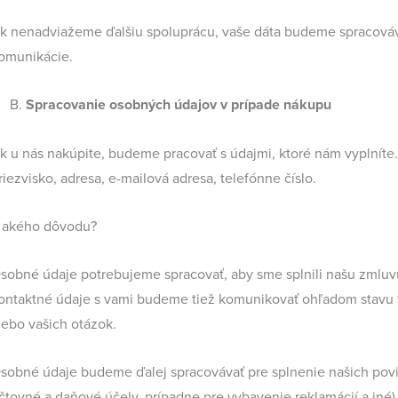
k nenadviažeme ďalšiu spoluprácu, vaše dáta budeme spracováva
omunikácie.
Spracovanie osobných údajov v prípade nákupu
k u nás nakúpite, budeme pracovať s údajmi, ktoré nám vyplníte.
riezvisko, adresa, e-mailová adresa, telefónne číslo.
 akého dôvodu?
sobné údaje potrebujeme spracovať, aby sme splnili našu zmluvu
ontaktné údaje s vami budeme tiež komunikovať ohľadom stavu 
lebo vašich otázok.
sobné údaje budeme ďalej spracovávať pre splnenie našich povi
čtovné a daňové účely, prípadne pre vybavenie reklamácií a iné)