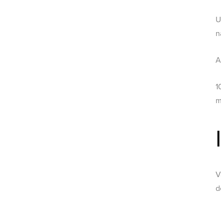
U
n
A
1
m
V
d