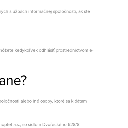
rých službách informačnej spoločnosti, ak ste
môžete kedykoľvek odhlásiť prostredníctvom e-
tane?
poločnosti alebo iné osoby, ktoré sa k dátam
hoptet a.s., so sídlom Dvořeckého 628/8,