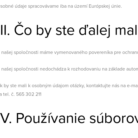
sobné údaje spracovávame iba na území Európskej únie.
III. Čo by ste ďalej ma
 našej spoločnosti máme vymenovaného povereníka pre ochran
 našej spoločnosti nedochádza k rozhodovaniu na základe automa
k by ste mali k osobným údajom otázky, kontaktujte nás na e-ma
a tel. č. 565 302 211
IV. Používanie súboro