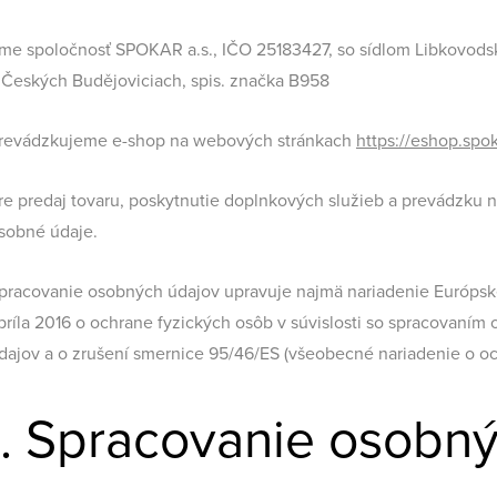
me spoločnosť SPOKAR a.s., IČO 25183427, so sídlom Libkovodsk
 Českých Budějoviciach, spis. značka B958
revádzkujeme e-shop na webových stránkach
https://eshop.spo
re predaj tovaru, poskytnutie doplnkových služieb a prevádzku
sobné údaje.
pracovanie osobných údajov upravuje najmä nariadenie Európsk
príla 2016 o ochrane fyzických osôb v súvislosti so spracovaní
dajov a o zrušení smernice 95/46/ES (všeobecné nariadenie o o
I. Spracovanie osobn