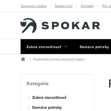
Prejsť
Doprava a platba
Spokar.com
Kontakty
Pre o
na
obsah
Zubná starostlivosť
Domáce potreby
Podmienky ochrany osobných údajov
Domov
B
Preskočiť
Kategórie
kategórie
o
Zubná starostlivosť
č
Domáce potreby