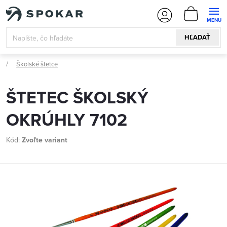
Prejsť
NÁKUPN
na
KOŠÍK
obsah
HĽADAŤ
Školské štetce
ŠTETEC ŠKOLSKÝ
OKRÚHLY 7102
Kód:
Zvoľte variant