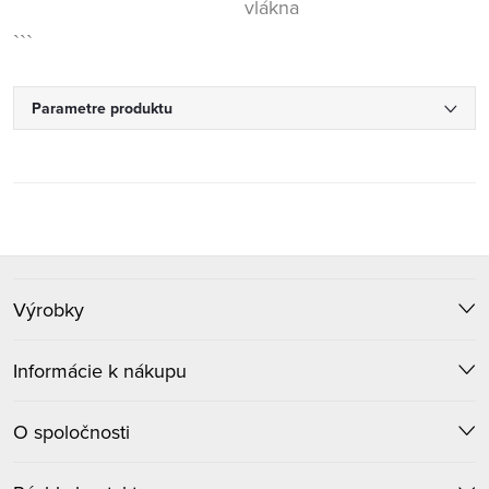
vlákna
```
Parametre produktu
Z
Výrobky
á
p
Informácie k nákupu
ä
O spoločnosti
t