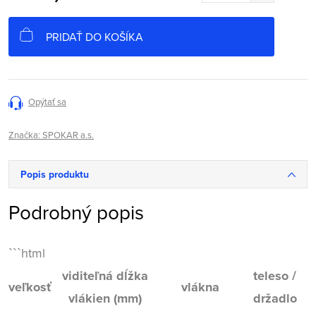
Jednotková
cena:
PRIDAŤ DO KOŠÍKA
Opýtať sa
Značka:
SPOKAR a.s.
Popis produktu
Podrobný popis
```html
viditeľná dĺžka
teleso /
veľkosť
vlákna
vlákien (mm)
držadlo