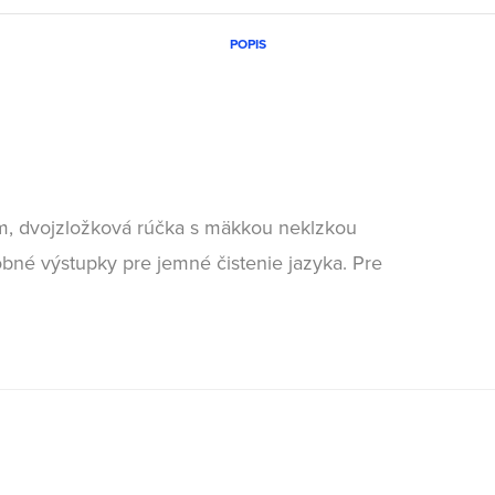
POPIS
m, dvojzložková rúčka s mäkkou neklzkou
obné výstupky pre jemné čistenie jazyka. Pre