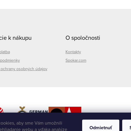
cie k nákupu
O spoločnosti
platba
Kontakty
podmienky
Spokar.com
ochrany osobných údajov
ookies, aby sme Vám umožnili
Odmietnuť
ehliadanie webu a vďaka analýze