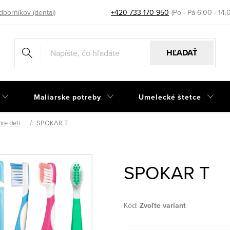
dborníkov (dental)
+420 733 170 950
HĽADAŤ
Maliarske potreby
Umelecké štetce
re deti
SPOKAR T
SPOKAR T
Kód:
Zvoľte variant