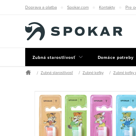
Prejsť
Doprava a platba
Spokar.com
Kontakty
Pre o
na
obsah
Zubná starostlivosť
Domáce potreby
Zubná starostlivosť
Zubné kefky
Zubné kefky p
Domov