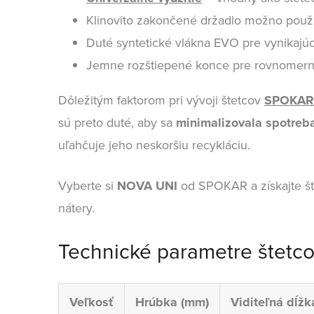
Klinovito zakončené držadlo možno použ
Duté syntetické vlákna EVO pre vynikajúc
Jemne rozštiepené konce pre rovnomerné
Dôležitým faktorom pri vývoji štetcov
SPOKAR
sú preto duté, aby sa
minimalizovala spotreb
uľahčuje jeho neskoršiu recykláciu.
Vyberte si
NOVA UNI
od SPOKAR a získajte št
nátery.
Technické parametre štetc
Veľkosť
Hrúbka (mm)
Viditeľná dĺžk