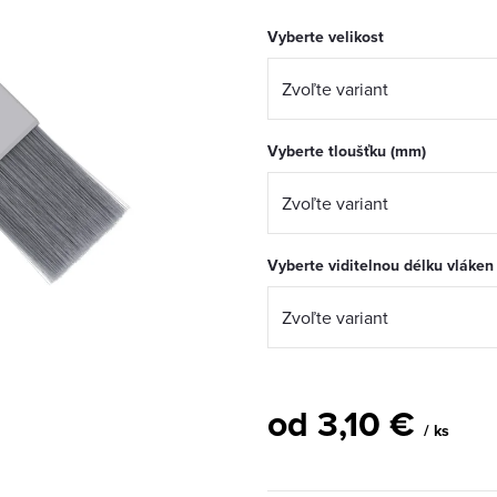
Vyberte velikost
Vyberte tloušťku (mm)
Vyberte viditelnou délku vláken
od
3,10 €
/ ks
Jednotková
cena: