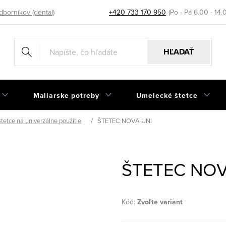
dborníkov (dental)
+420 733 170 950
HĽADAŤ
Maliarske potreby
Umelecké štetce
tetce na univerzálne použitie
ŠTETEC NOVA UNI
ŠTETEC NOV
Kód:
Zvoľte variant