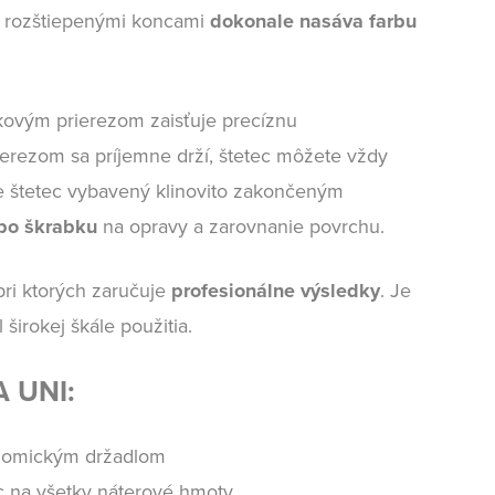
e rozštiepenými koncami
dokonale nasáva farbu
ovým prierezom zaisťuje precíznu
erezom sa príjemne drží, štetec môžete vždy
je štetec vybavený klinovito zakončeným
ebo škrabku
na opravy a zarovnanie povrchu.
pri ktorých zaručuje
profesionálne výsledky
. Je
širokej škále použitia.
A UNI:
onomickým držadlom
c na všetky náterové hmoty