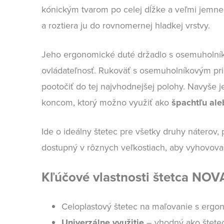
kónickým tvarom po celej dĺžke a veľmi jemn
a roztiera ju do rovnomernej hladkej vrstvy.
Jeho ergonomické duté držadlo s osemuholník
ovládateľnosť. Rukoväť s osemuholníkovým pri
pootočiť do tej najvhodnejšej polohy. Navyše 
koncom, ktorý možno využiť ako
špachtľu al
Ide o ideálny štetec pre všetky druhy náterov, 
dostupný v rôznych veľkostiach, aby vyhovoval 
Kľúčové vlastnosti štetca NOV
Celoplastový štetec na maľovanie s erg
Univerzálne využitie
– vhodný ako štete