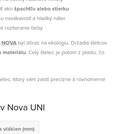
iť ako
špachtľu alebo stierku
u nasákavosť a hladký náter
 roztieranie farby
 NOVA
byl dôraz na ekológiu. Držadlá štetcov
a materiálu
. Celý štetec je potom z plastu, čo
etec, ktorý vám zaistí precízne a rovnomerné
ov Nova UNI
a vlákien (mm)