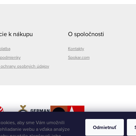
cie k nákupu
O spoločnosti
platba
Kontakty
podmienky
Spokar.com
ochrany osobných údajov
ookies, aby sme Vám umožnili
Odmietnuť
ehliadanie webu a vďaka analýze
ebu neustále zlepšovali jeho