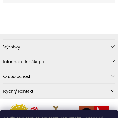
Z
Výrobky
á
p
Informace k nákupu
a
O společnosti
t
Rychlý kontakt
í