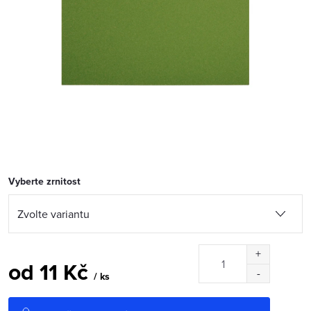
Vyberte zrnitost
od
11 Kč
/ ks
Měrná
cena: