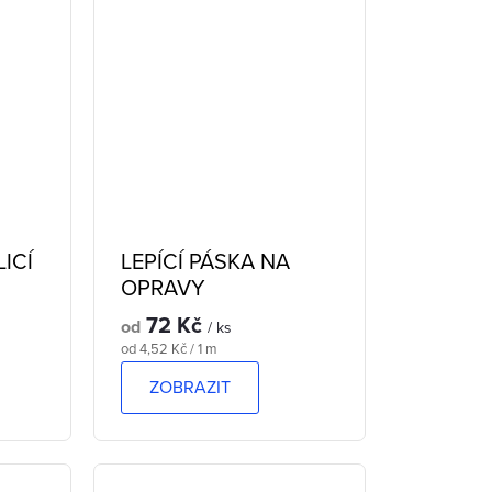
LICÍ
LEPÍCÍ PÁSKA NA
OPRAVY
72 Kč
od
/ ks
Měrná
od 4,52 Kč / 1 m
cena:
ZOBRAZIT