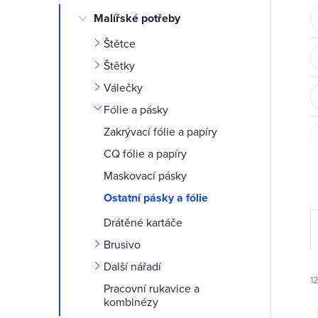
t
Malířské potřeby
r
Štětce
a
Štětky
Válečky
n
Fólie a pásky
n
Zakrývací fólie a papíry
CQ fólie a papíry
í
Maskovací pásky
p
Ostatní pásky a fólie
Drátěné kartáče
a
Brusivo
n
Další nářadí
1
Pracovní rukavice a
e
kombinézy