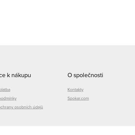
O
v
á
d
a
c
ce k nákupu
O společnosti
p
platba
Kontakty
podmínky
Spokar.com
v
chrany osobních údajů
k
y