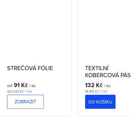
STREČOVÁ FÓLIE
TEXTILNÍ
KOBERCOVÁ PÁ
91 Kč
132 Kč
od
/ ks
/ ks
Měrná
Měrná
od 0,61 Kč / 1 m
18,86 Kč / 1 m
cena:
cena:
ZOBRAZIT
DO KOŠÍKU