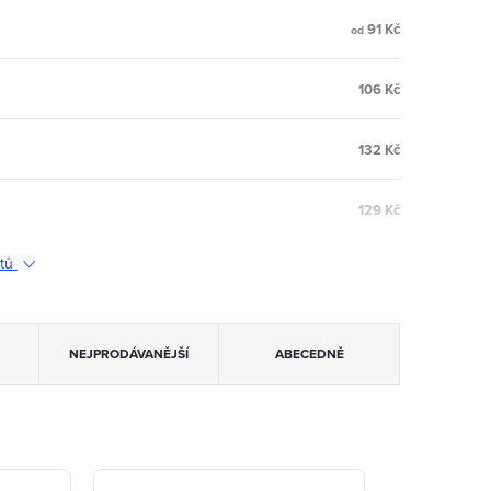
91 Kč
od
106 Kč
132 Kč
129 Kč
ktů
NEJPRODÁVANĚJŠÍ
ABECEDNĚ