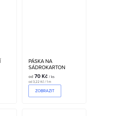
Í
PÁSKA NA
SÁDROKARTON
70 Kč
od
/ ks
Měrná
od 3,22 Kč / 1 m
cena:
ZOBRAZIT