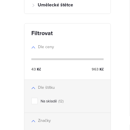
l
Umělecké štětce
í
i
Dle ceny
r
43
Kč
963
Kč
r
Dle štítku
Na skladě
12
t
Značky