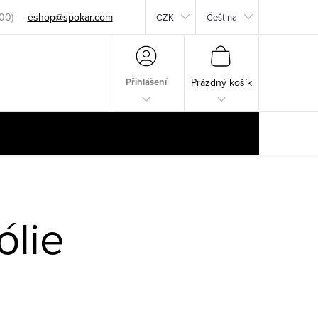
eshop@spokar.com
CZK
Čeština
NÁKUPNÍ
KOŠÍK
Přihlášení
Prázdný košík
ólie