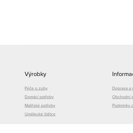
l
Z
á
Výrobky
Informa
p
í
a
Péče o zuby
Doprava a 
r
Domácí potřeby
Obchodní 
t
Malířské potřeby
Podmínky o
Umělecké štětce
í