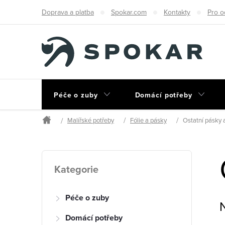
Přejít
Doprava a platba
Spokar.com
Kontakty
Pro o
na
obsah
Péče o zuby
Domácí potřeby
Malířské potřeby
Fólie a pásky
Ostatní pásky a
Domů
P
Přeskočit
Kategorie
kategorie
o
Péče o zuby
s
Domácí potřeby