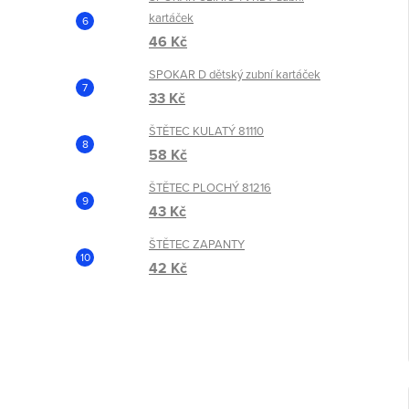
kartáček
46 Kč
SPOKAR D dětský zubní kartáček
33 Kč
ŠTĚTEC KULATÝ 81110
58 Kč
ŠTĚTEC PLOCHÝ 81216
43 Kč
ŠTĚTEC ZAPANTY
42 Kč