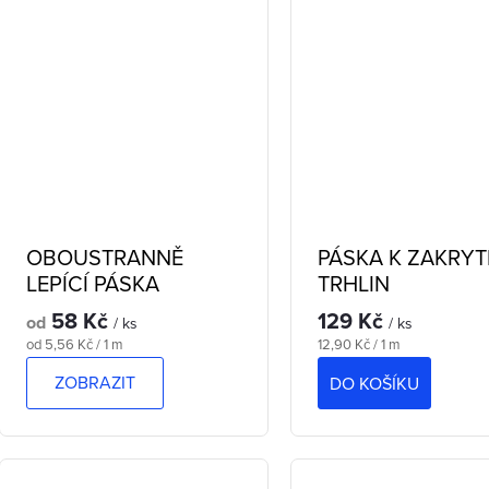
OBOUSTRANNĚ
PÁSKA K ZAKRYT
LEPÍCÍ PÁSKA
TRHLIN
58 Kč
129 Kč
od
/ ks
/ ks
Měrná
Měrná
od 5,56 Kč / 1 m
12,90 Kč / 1 m
cena:
cena:
ZOBRAZIT
DO KOŠÍKU