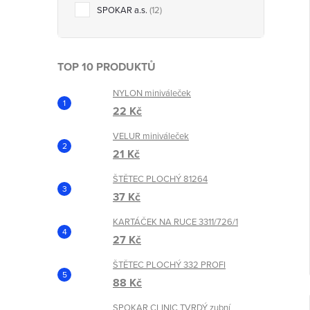
SPOKAR a.s.
12
t
TOP 10 PRODUKTŮ
NYLON miniváleček
22 Kč
VELUR miniváleček
21 Kč
ŠTĚTEC PLOCHÝ 81264
37 Kč
KARTÁČEK NA RUCE 3311/726/1
27 Kč
ŠTĚTEC PLOCHÝ 332 PROFI
88 Kč
SPOKAR CLINIC TVRDÝ zubní