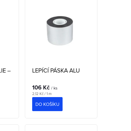
IE –
LEPÍCÍ PÁSKA ALU
106 Kč
/ ks
Měrná
2,12 Kč / 1 m
cena:
DO KOŠÍKU