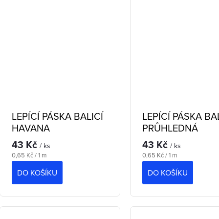
k
ů
ů
LEPÍCÍ PÁSKA BALICÍ
LEPÍCÍ PÁSKA BA
HAVANA
PRŮHLEDNÁ
43 Kč
43 Kč
/ ks
/ ks
Měrná
Měrná
0,65 Kč / 1 m
0,65 Kč / 1 m
cena:
cena:
DO KOŠÍKU
DO KOŠÍKU