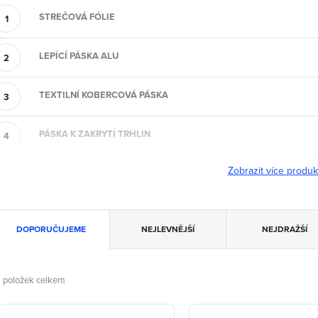
STREČOVÁ FÓLIE
LEPÍCÍ PÁSKA ALU
TEXTILNÍ KOBERCOVÁ PÁSKA
PÁSKA K ZAKRYTÍ TRHLIN
Zobrazit více produ
Ř
DOPORUČUJEME
NEJLEVNĚJŠÍ
NEJDRAŽŠÍ
a
z
2
položek celkem
V