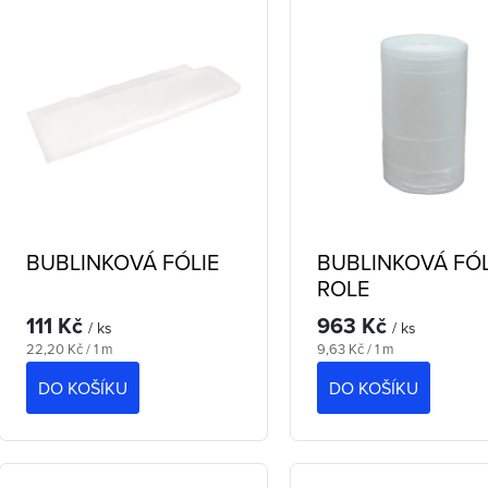
e
ý
n
p
p
s
p
o
BUBLINKOVÁ FÓLIE
BUBLINKOVÁ FÓL
ROLE
d
111 Kč
963 Kč
o
/ ks
/ ks
u
Měrná
Měrná
22,20 Kč / 1 m
9,63 Kč / 1 m
cena:
cena:
d
DO KOŠÍKU
DO KOŠÍKU
k
u