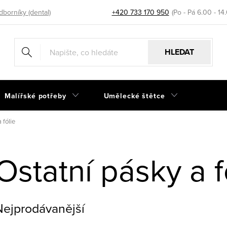
dborníky (dental)
+420 733 170 950
HLEDAT
Malířské potřeby
Umělecké štětce
 fólie
Ostatní pásky a f
Nejprodávanější