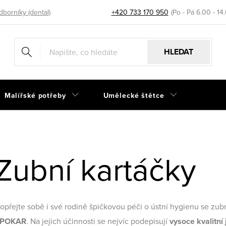
dborníky (dental)
+420 733 170 950
HLEDAT
Malířské potřeby
Umělecké štětce
Zubní kartáčky
opřejte sobě i své rodině špičkovou péči o ústní hygienu
se zubn
POKAR
.
Na jejich účinnosti se nejvíc podepisují
vysoce kvalitní