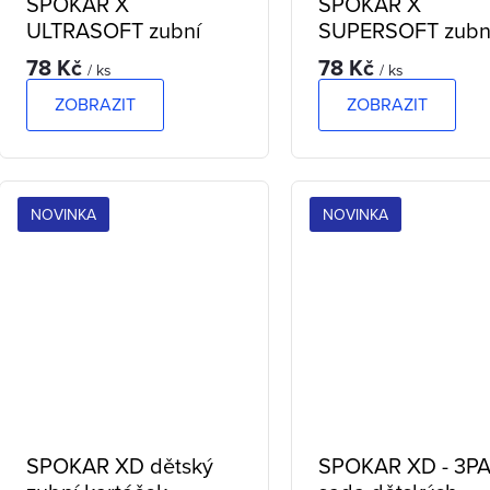
SPOKAR X
SPOKAR X
ULTRASOFT zubní
SUPERSOFT zubn
kartáček
kartáček
78 Kč
78 Kč
/ ks
/ ks
ZOBRAZIT
ZOBRAZIT
NOVINKA
NOVINKA
SPOKAR XD dětský
SPOKAR XD - 3PA