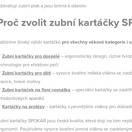
dstraňují zubní plak a jsou šetrná k dásním.
Proč zvolit zubní kartáčky
abízíme široký výběr kartáčků
pro všechny věkové kategorie i s
✅
Zubní kartáčky
pro dospělé
–
ergonomický design, různé tvrdos
echnologie pro efektivní péči
✅
Zubní kartáčky pro děti
–
vysoce kvalitní měkká vlákna se zaob
lavice, hravé motivy
✅
Zubní kartáček na fixní rovnátka
– speciální kartáčky se zástřih
rtodontických aparátů
✅
Kartáčky na protézy
– kartáčky s pevnějšími vlákny pro důkla
ubní kartáčky SPOKAR jsou česká kvalita, která stojí na tom nejdů
rgonomii. Používáme vysoce kvalitní jemná vlákna se zaoblenými 