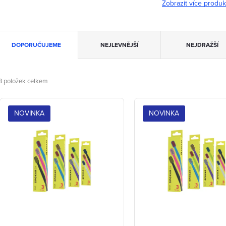
Zobrazit více produ
Ř
DOPORUČUJEME
NEJLEVNĚJŠÍ
NEJDRAŽŠÍ
a
z
3
položek celkem
V
e
NOVINKA
NOVINKA
ý
n
p
p
s
p