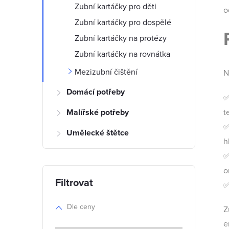
t
Zubní kartáčky pro děti
o
r
Zubní kartáčky pro dospělé
Zubní kartáčky na protézy
a
Zubní kartáčky na rovnátka
n
Mezizubní čištění
N
Domácí potřeby
n
t
Malířské potřeby
í
Umělecké štětce
p
h
a
o
n
Dle ceny
Z
e
e