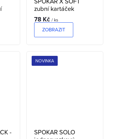
SPOKAR X SOFT
í
zubní kartáček
78 Kč
/ ks
ZOBRAZIT
NOVINKA
CK -
SPOKAR SOLO