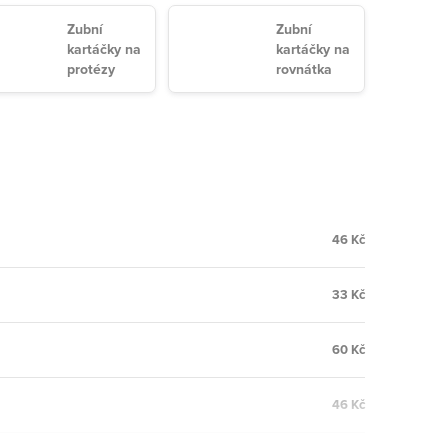
Zubní
Zubní
kartáčky na
kartáčky na
protézy
rovnátka
46 Kč
33 Kč
60 Kč
46 Kč