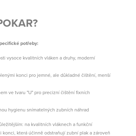
 SPOKAR?
pecifické potřeby:
ti vysoce kvalitních vláken a druhy, moderní
lenými konci pro jemné, ale důkladné čištění, menší
em ve tvaru "U" pro precizní čištění fixních
dnou hygienu snímatelných zubních náhrad
ležitějším: na kvalitních vláknech a funkční
konci, která účinně odstraňují zubní plak a zároveň