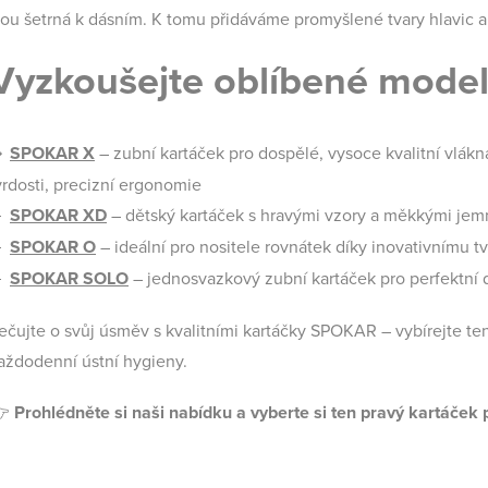
sou šetrná k dásním. K tomu přidáváme promyšlené tvary hlavic a
Vyzkoušejte oblíbené model

SPOKAR X
–
zubní kartáček pro dospělé, vysoce kvalitní vlákn
vrdosti, precizní ergonomie

SPOKAR XD
–
dětský kartáček s hravými vzory a měkkými jem

SPOKAR O
– ideální pro nositele rovnátek díky inovativnímu t

SPOKAR SOLO
– jednosvazkový zubní kartáček pro perfektní 
ečujte o svůj úsměv s kvalitními kartáčky SPOKAR – vybírejte ten
aždodenní ústní hygieny.
👉
Prohlédněte si naši nabídku a vyberte si ten pravý kartáček p