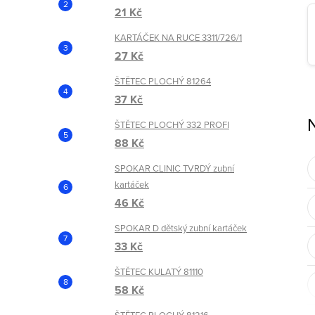
21 Kč
KARTÁČEK NA RUCE 3311/726/1
27 Kč
ŠTĚTEC PLOCHÝ 81264
37 Kč
ŠTĚTEC PLOCHÝ 332 PROFI
88 Kč
SPOKAR CLINIC TVRDÝ zubní
kartáček
46 Kč
SPOKAR D dětský zubní kartáček
33 Kč
ŠTĚTEC KULATÝ 81110
58 Kč