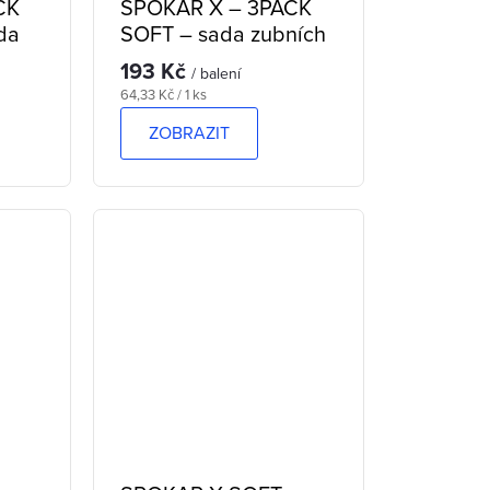
CK
SPOKAR X – 3PACK
da
SOFT – sada zubních
kartáčků
193 Kč
/ balení
Měrná
64,33 Kč / 1 ks
cena:
ZOBRAZIT