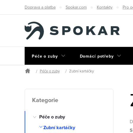
Přejít
Doprava a platba
Spokar.com
Kontakty
Pro o
na
obsah
Péče o zuby
Domácí potřeby
Péče o zuby
Zubní kartáčky
Domů
P
Přeskočit
Kategorie
kategorie
o
Péče o zuby
s
D
Zubní kartáčky
S