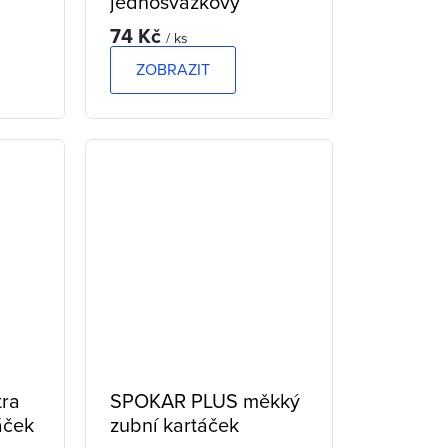
jednosvazkový
kartáček
74 Kč
/ ks
ZOBRAZIT
ra
SPOKAR PLUS měkký
áček
zubní kartáček