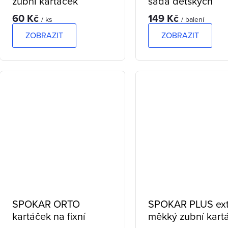
zubní kartáček
sada dětských
zubních kartáčků
60 Kč
149 Kč
/ ks
/ balení
ZOBRAZIT
ZOBRAZIT
SPOKAR ORTO
SPOKAR PLUS ext
kartáček na fixní
měkký zubní kart