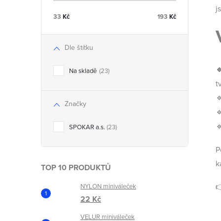
l
j
33
Kč
193
Kč
Dle štítku

Na skladě
23
t

Značky


SPOKAR a.s.
23
P
k
TOP 10 PRODUKTŮ
NYLON miniváleček
22 Kč
VELUR miniváleček