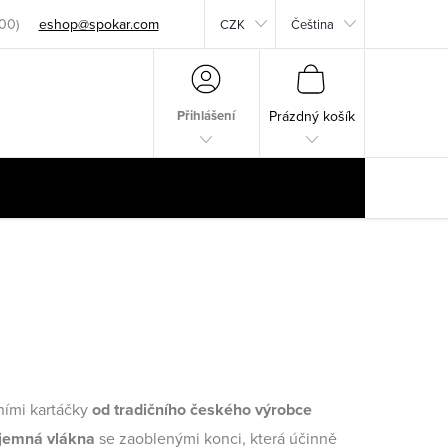
eshop@spokar.com
CZK
Čeština
NÁKUPNÍ
KOŠÍK
Přihlášení
Prázdný košík
ími kartáčky
od tradičního českého výrobce
 jemná vlákna
se zaoblenými konci, která účinně