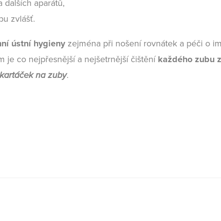
 dalších aparátů,
u zvlášť.
ní ústní hygieny
zejména při nošení rovnátek a péči o imp
em je co nejpřesnější a nejšetrnější čištění
každého zubu z
kartáček na zuby
.