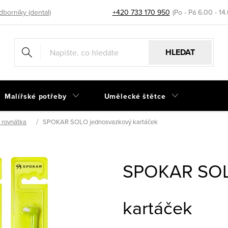
dborníky (dental)
+420 733 170 950
HLEDAT
Malířské potřeby
Umělecké štětce
 rovnátka
SPOKAR SOLO jednosvazkový kartáček
SPOKAR SOL
kartáček