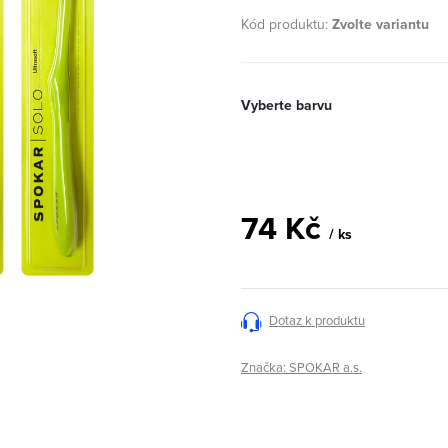
Kód produktu:
Zvolte variantu
Vyberte barvu
74 Kč
/ ks
Měrná
cena:
Dotaz k produktu
Značka:
SPOKAR a.s.