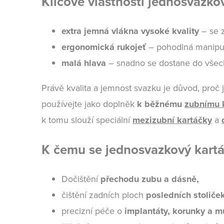
Klíčové vlastnosti jednosvaz
extra jemná vlákna vysoké kvality
– se 
ergonomická rukojeť
– pohodlná manipu
malá hlava
– snadno se dostane do všech
Právě kvalita a jemnost svazku je důvod, proč
p
oužívejte jako doplněk
k běžnému
zubnímu 
k tomu slouží speciální
mezizubní kartáčky
a
K čemu se jednosvazkový kart
Dočištění
přechodu zubu a dásně,
čištění zadních ploch
posledních stoliček
precizní péče o
implantáty, korunky a m