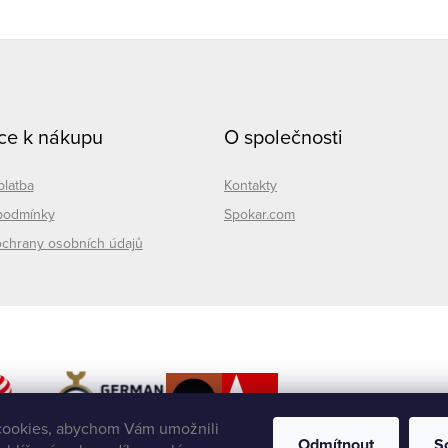
ce k nákupu
O společnosti
platba
Kontakty
podmínky
Spokar.com
chrany osobních údajů
ookies, abychom Vám umožnili
Odmítnout
S