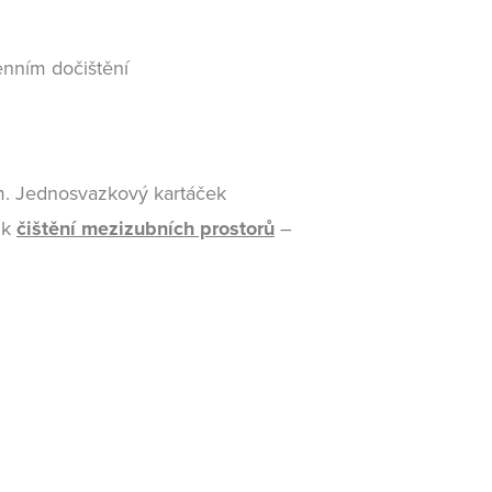
enním dočištění
ím. Jednosvazkový kartáček
 k
čištění mezizubních prostorů
–