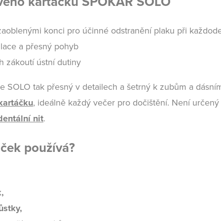
kového kartáčku SPOKAR SOLO
zaoblenými konci pro účinné odstranění plaku při každod
lace a přesný pohyb
 zákoutí ústní dutiny
 je SOLO tak přesný v detailech a šetrný k zubům a dásn
kartáčku
, ideálně každý večer pro dočištění. Není určený
dentální nit
.
áček používá?
,
ůstky,