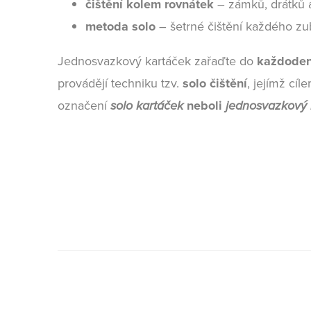
čištění kolem rovnátek
– zámků, drátků a
metoda solo
– šetrné čištění každého zub
Jednosvazkový kartáček zařaďte do
každoden
provádějí techniku tzv.
solo čištění
, jejímž cíl
označení
solo kartáček
neboli
jednosvazkový 