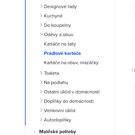
t
Designové řady
r
Kuchyně
Do koupelny
a
Oděvy a obuv
n
Kartáče na šaty
Prádlové kartáče
n
Kartáče na obuv, mazáčky
í
1
p
Toaleta
p
Na podlahu
Ostatní úklid v domácnosti
a
Doplňky do domácnosti
n
Venkovní úklid
í
Autodoplňky
i
e
Malířské potřeby