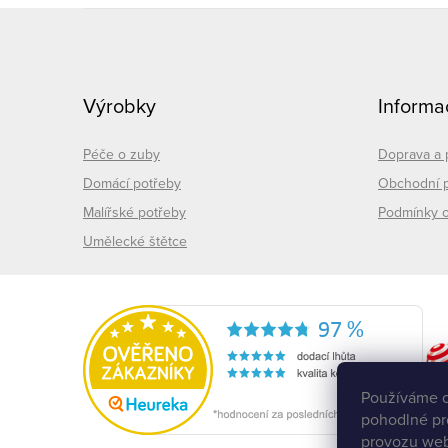
Z
á
Výrobky
Informa
p
a
Péče o zuby
Doprava a 
Domácí potřeby
Obchodní 
t
Malířské potřeby
Podmínky o
Umělecké štětce
í
Používáme c
pohodlné pr
provozu web