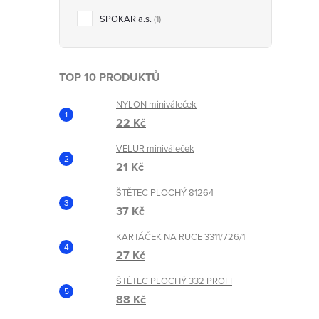
SPOKAR a.s.
1
í
TOP 10 PRODUKTŮ
r
NYLON miniváleček
22 Kč
VELUR miniváleček
21 Kč
ŠTĚTEC PLOCHÝ 81264
37 Kč
KARTÁČEK NA RUCE 3311/726/1
27 Kč
i
ŠTĚTEC PLOCHÝ 332 PROFI
s
88 Kč