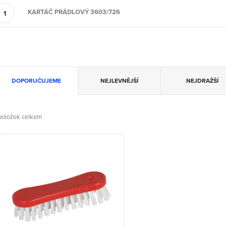
KARTÁČ PRÁDLOVÝ 3603/726
Ř
DOPORUČUJEME
NEJLEVNĚJŠÍ
NEJDRAŽŠÍ
a
z
oložek celkem
V
e
ý
n
p
p