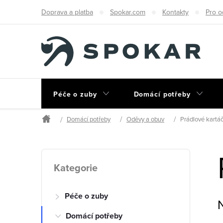
Přejít
Doprava a platba
Spokar.com
Kontakty
Pro o
na
obsah
Péče o zuby
Domácí potřeby
Domácí potřeby
Oděvy a obuv
Prádlové kartá
Domů
P
Přeskočit
Kategorie
kategorie
o
Péče o zuby
s
Domácí potřeby