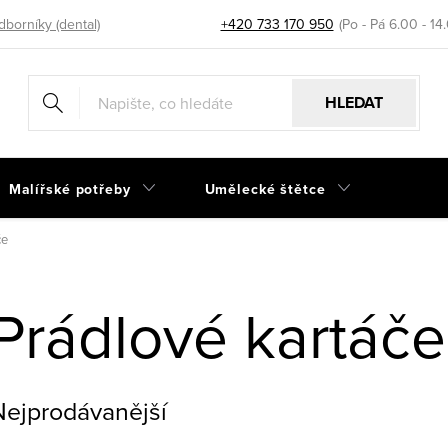
dborníky (dental)
+420 733 170 950
HLEDAT
Malířské potřeby
Umělecké štětce
če
Prádlové kartáče
Nejprodávanější