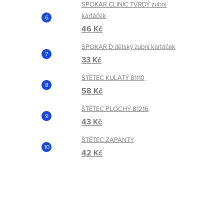
SPOKAR CLINIC TVRDÝ zubní
kartáček
46 Kč
SPOKAR D dětský zubní kartáček
33 Kč
ŠTĚTEC KULATÝ 81110
58 Kč
ŠTĚTEC PLOCHÝ 81216
43 Kč
ŠTĚTEC ZAPANTY
42 Kč