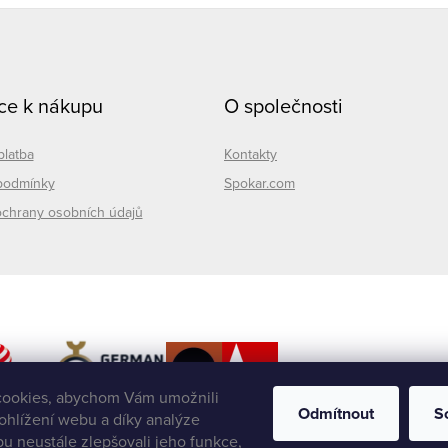
ce k nákupu
O společnosti
platba
Kontakty
podmínky
Spokar.com
chrany osobních údajů
ookies, abychom Vám umožnili
Odmítnout
S
ohlížení webu a díky analýze
u neustále zlepšovali jeho funkce,