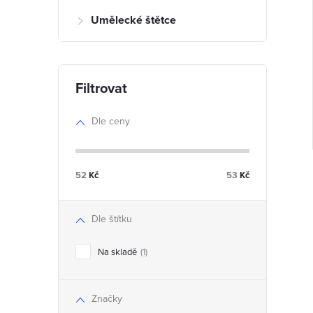
l
r
Umělecké štětce
r
Dle ceny
t
52
Kč
53
Kč
Dle štítku
t
l
Na skladě
1
Značky