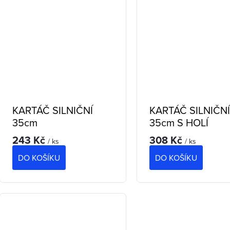
k
ů
ů
KARTÁČ SILNIČNÍ
KARTÁČ SILNIČN
35cm
35cm S HOLÍ
243 Kč
308 Kč
/ ks
/ ks
DO KOŠÍKU
DO KOŠÍKU