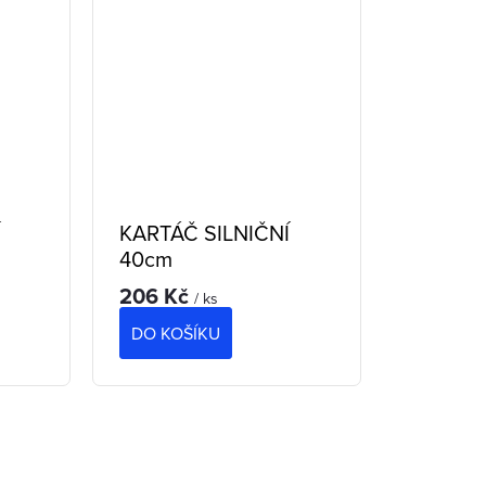
Í
KARTÁČ SILNIČNÍ
40cm
206 Kč
/ ks
DO KOŠÍKU