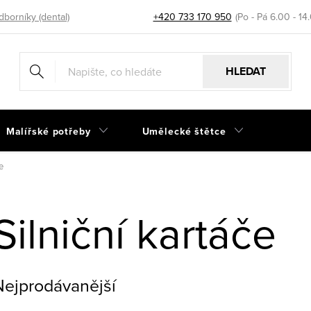
dborníky (dental)
+420 733 170 950
HLEDAT
Malířské potřeby
Umělecké štětce
e
Silniční kartáče
Nejprodávanější