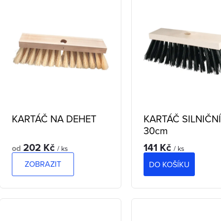
e
ý
n
p
p
s
p
o
KARTÁČ NA DEHET
KARTÁČ SILNIČN
30cm
d
202 Kč
141 Kč
o
od
/ ks
/ ks
u
ZOBRAZIT
DO KOŠÍKU
d
k
u