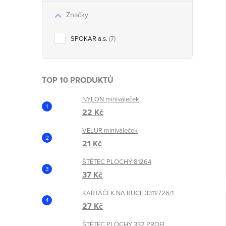
Značky
t
SPOKAR a.s.
7
TOP 10 PRODUKTŮ
NYLON miniváleček
22 Kč
VELUR miniváleček
21 Kč
ŠTĚTEC PLOCHÝ 81264
37 Kč
KARTÁČEK NA RUCE 3311/726/1
27 Kč
ŠTĚTEC PLOCHÝ 332 PROFI