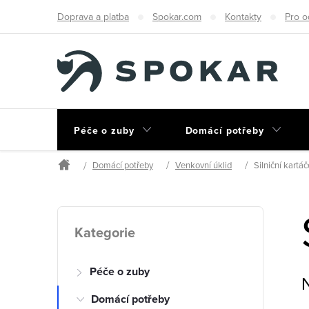
Přejít
Doprava a platba
Spokar.com
Kontakty
Pro o
na
obsah
Péče o zuby
Domácí potřeby
Domácí potřeby
Venkovní úklid
Silniční kartáč
Domů
P
Přeskočit
Kategorie
kategorie
o
Péče o zuby
s
Domácí potřeby