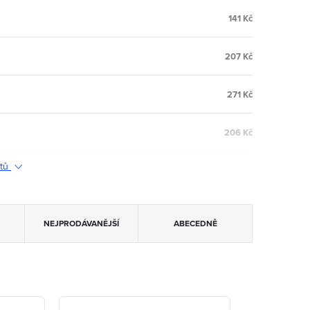
141 Kč
207 Kč
271 Kč
206 Kč
ktů
NEJPRODÁVANĚJŠÍ
ABECEDNĚ