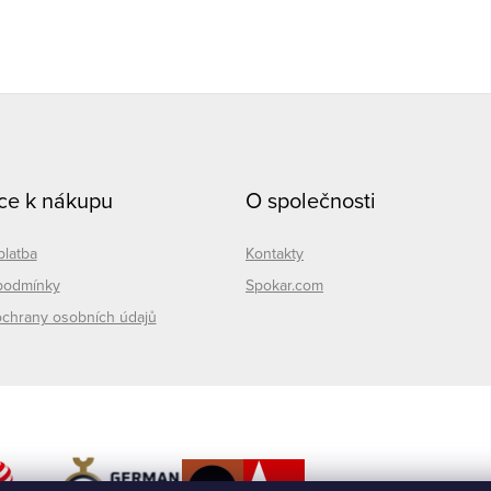
á
d
a
c
ce k nákupu
O společnosti
p
platba
Kontakty
podmínky
Spokar.com
v
chrany osobních údajů
k
y
v
ý