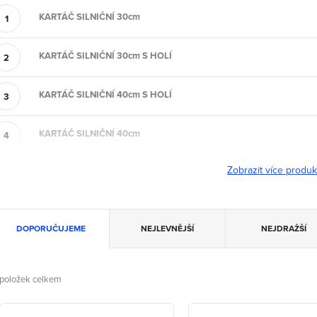
KARTÁČ SILNIČNÍ 30cm
KARTÁČ SILNIČNÍ 30cm S HOLÍ
KARTÁČ SILNIČNÍ 40cm S HOLÍ
KARTÁČ SILNIČNÍ 40cm
Zobrazit více produ
Ř
DOPORUČUJEME
NEJLEVNĚJŠÍ
NEJDRAŽŠÍ
a
z
položek celkem
V