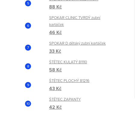
88 Kč
SPOKAR CLINIC TVRDÝ zubní
kartáček
46 Kč
SPOKAR D dětský zubní kartáček
33 Kč
ŠTĚTEC KULATÝ 81110
58 Kč
ŠTĚTEC PLOCHÝ 81216
43 Kč
ŠTĚTEC ZAPANTY
42 Kč