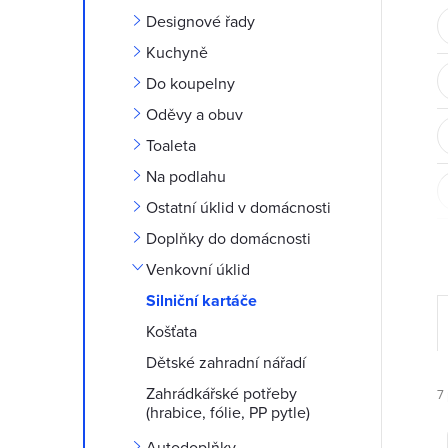
t
Designové řady
r
Kuchyně
Do koupelny
a
Oděvy a obuv
n
Toaleta
Na podlahu
n
Ostatní úklid v domácnosti
í
Doplňky do domácnosti
Venkovní úklid
p
Silniční kartáče
a
Košťata
Dětské zahradní nářadí
n
Zahrádkářské potřeby
7
e
(hrabice, fólie, PP pytle)
Autodoplňky