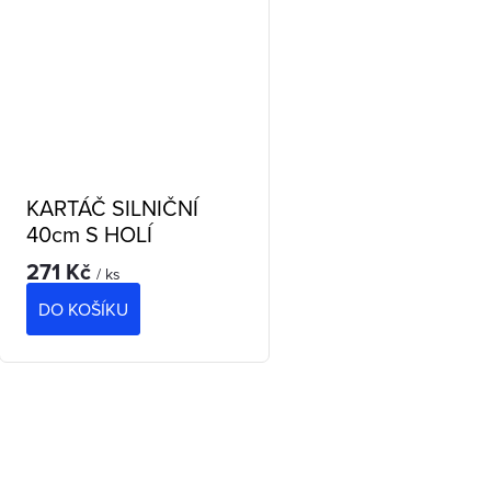
KARTÁČ SILNIČNÍ
40cm S HOLÍ
271 Kč
/ ks
DO KOŠÍKU
O
v