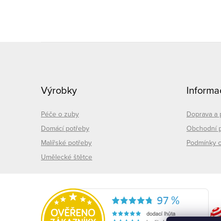
l
Z
á
Výrobky
Informa
p
í
a
Péče o zuby
Doprava a 
r
Domácí potřeby
Obchodní 
t
Malířské potřeby
Podmínky o
Umělecké štětce
í