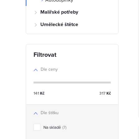
l
Malířské potřeby
Umělecké štětce
í
i
r
Dle ceny
r
141
Kč
317
Kč
Dle štítku
t
Na skladě
7