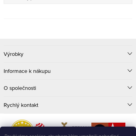
Z
Výrobky
á
p
Informace k nákupu
a
O společnosti
t
Rychlý kontakt
í