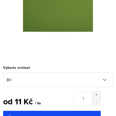
Vyberte zrnitost
od
11 Kč
/ ks
Měrná
cena: