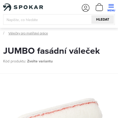
Přejít
NÁKUPN
na
KOŠÍK
obsah
HLEDAT
Válečky pro malířské práce
JUMBO fasádní váleček
Kód produktu:
Zvolte variantu