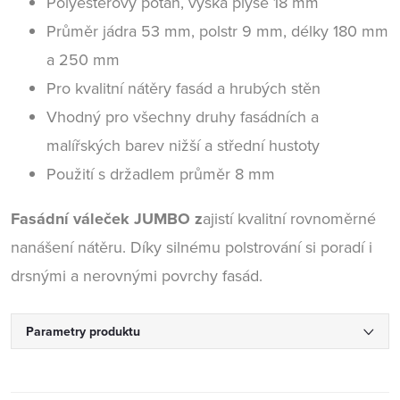
Polyesterový potah, výška plyše 18 mm
Průměr jádra 53 mm, polstr 9 mm, délky 180 mm
a 250 mm
Pro kvalitní nátěry fasád a hrubých stěn
Vhodný pro všechny druhy fasádních a
malířských barev nižší a střední hustoty
Použití s držadlem průměr 8 mm
Fasádní váleček JUMBO
z
ajistí kvalitní rovnoměrné
nanášení nátěru. Díky silnému polstrování si poradí i
drsnými a nerovnými povrchy fasád.
Parametry produktu