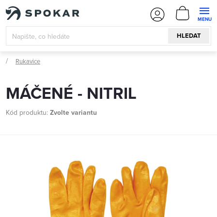
Přejít
NÁKUPN
na
KOŠÍK
obsah
HLEDAT
Rukavice
MÁČENÉ - NITRIL
Kód produktu:
Zvolte variantu