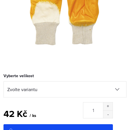
Vyberte velikost
42 Kč
/ ks
Měrná
cena: