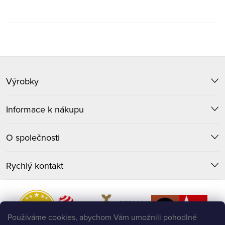
Z
Výrobky
á
p
Informace k nákupu
a
O společnosti
t
Rychlý kontakt
í
Používáme cookies, abychom Vám umožnili pohodlné