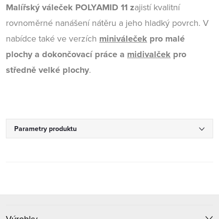
Malířský váleček POLYAMID 11
z
ajistí kvalitní
rovnoměrné nanášení nátěru a jeho hladký povrch. V
nabídce také ve verzích
miniváleček
pro malé
plochy a dokončovací práce a
midivalček
pro
středně velké plochy
.
Parametry produktu
Z
Výrobky