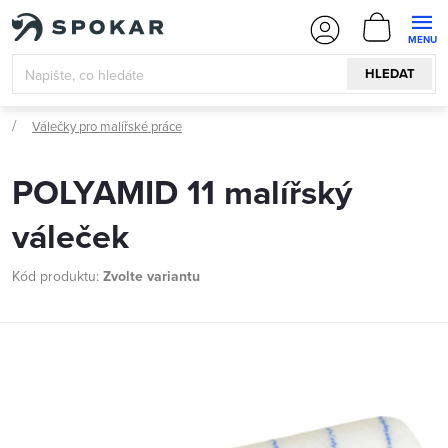
Přejít
NÁKUPN
na
KOŠÍK
obsah
HLEDAT
Válečky pro malířské práce
POLYAMID 11 malířský
váleček
Kód produktu:
Zvolte variantu