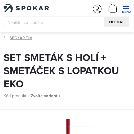
Přejít
NÁKUPN
na
KOŠÍK
obsah
HLEDAT
SPOKAR Eko
SET SMETÁK S HOLÍ +
SMETÁČEK S LOPATKOU
EKO
Kód produktu:
Zvolte variantu