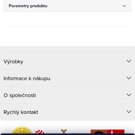
Parametry produktu
Z
Výrobky
á
p
Informace k nákupu
a
O společnosti
t
Rychlý kontakt
í