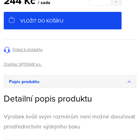
244 Kč
/ sada
Měrná
cena:
VLOŽIT DO KOŠÍKU
Dotaz k produktu
Značka:
SPOKAR a.s.
Popis produktu
Detailní popis produktu
Výrobek kvůli svým rozměrům není možné doručovat
prostřednictvím výdejního boxu