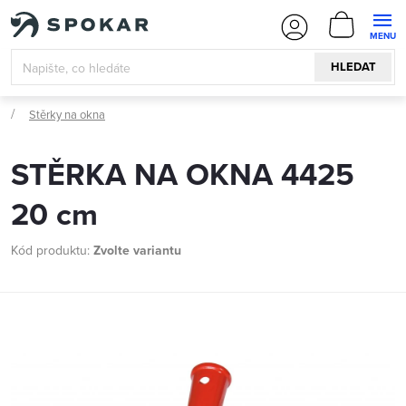
Přejít
NÁKUPN
na
KOŠÍK
obsah
HLEDAT
Stěrky na okna
STĚRKA NA OKNA 4425
20 cm
Kód produktu:
Zvolte variantu