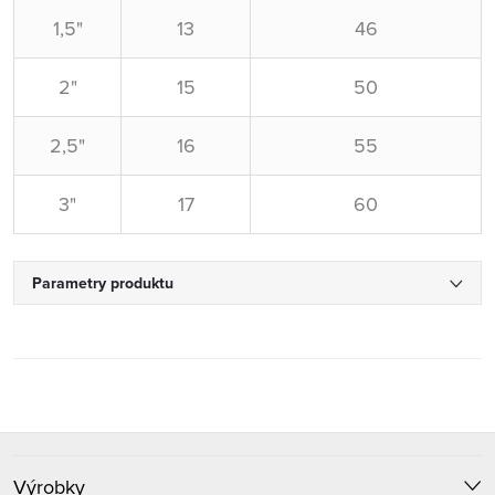
1,5"
13
46
2"
15
50
2,5"
16
55
3"
17
60
Parametry produktu
Z
Výrobky