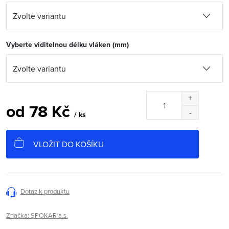
Vyberte viditelnou délku vláken (mm)
od
78 Kč
/ ks
Měrná
cena:
VLOŽIT DO KOŠÍKU
Dotaz k produktu
Značka:
SPOKAR a.s.