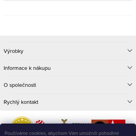
Z
Výrobky
á
p
Informace k nákupu
a
O společnosti
t
Rychlý kontakt
í
Používáme cookies, abychom Vám umožnili pohodlné