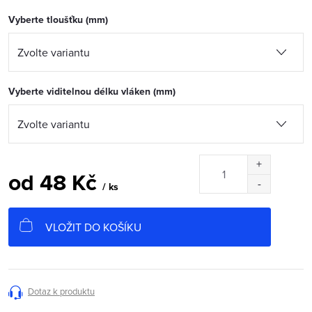
Vyberte tloušťku (mm)
Vyberte viditelnou délku vláken (mm)
od
48 Kč
/ ks
Měrná
cena:
VLOŽIT DO KOŠÍKU
Dotaz k produktu