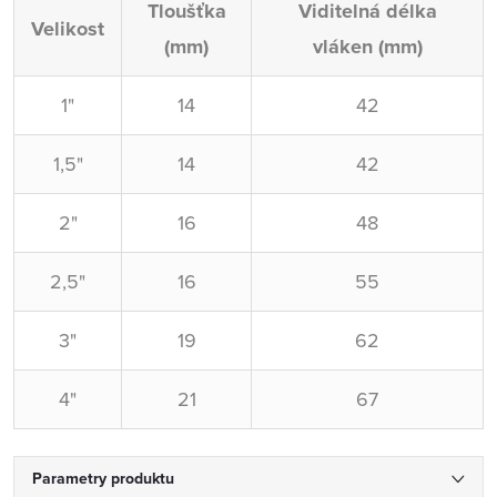
Tloušťka
Viditelná délka
Velikost
(mm)
vláken (mm)
1"
14
42
1,5"
14
42
2"
16
48
2,5"
16
55
3"
19
62
4"
21
67
Parametry produktu