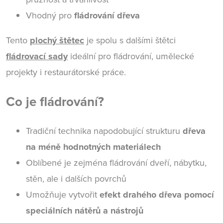
Vhodný pro
fládrování dřeva
Tento
plochý štětec
je spolu s dalšími štětci
fládrovací sady
ideální pro fládrování, umělecké
projekty i restaurátorské práce.
Co je fládrování?
Tradiční technika napodobující strukturu
dřeva
na méně hodnotných materiálech
Oblíbené je zejména fládrování dveří, nábytku,
stěn, ale i dalších povrchů
Umožňuje vytvořit
efekt drahého dřeva pomocí
speciálních nátěrů a nástrojů