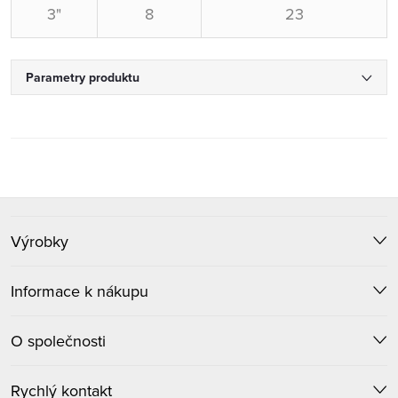
3"
8
23
Parametry produktu
Z
Výrobky
á
p
Informace k nákupu
a
O společnosti
t
Rychlý kontakt